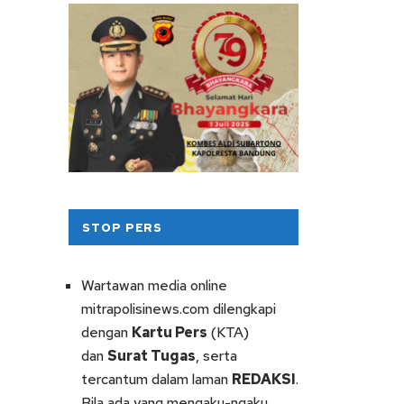
STOP PERS
Wartawan media online
mitrapolisinews.com dilengkapi
dengan
Kartu Pers
(KTA)
dan
Surat Tugas
, serta
tercantum dalam laman
REDAKSI
.
Bila ada yang mengaku-ngaku