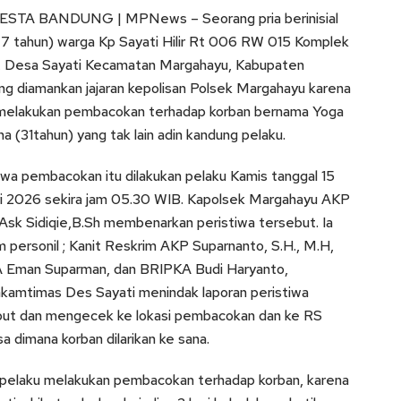
STA BANDUNG | MPNews – Seorang pria berinisial
 tahun) warga Kp Sayati Hilir Rt 006 RW 015 Komplek
 Desa Sayati Kecamatan Margahayu, Kabupaten
g diamankan jajaran kepolisan Polsek Margahayu karena
 melakukan pembacokan terhadap korban bernama Yoga
a (31tahun) yang tak lain adin kandung pelaku.
iwa pembacokan itu dilakukan pelaku Kamis tanggal 15
i 2026 sekira jam 05.30 WIB. Kapolsek Margahayu AKP
Ask Sidiqie,B.Sh membenarkan peristiwa tersebut. Ia
 personil ; Kanit Reskrim AKP Suparnanto, S.H., M.H,
 Eman Suparman, dan BRIPKA Budi Haryanto,
kamtimas Des Sayati menindak laporan peristiwa
but dan mengecek ke lokasi pembacokan dan ke RS
a dimana korban dilarikan ke sana.
pelaku melakukan pembacokan terhadap korban, karena