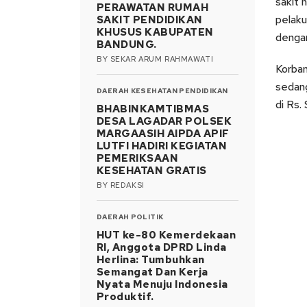
sakit 
PERAWATAN RUMAH
pelaku
SAKIT PENDIDIKAN
KHUSUS KABUPATEN
dengan
BANDUNG.
BY
SEKAR ARUM RAHMAWATI
Korban
sedang
DAERAH
KESEHATAN
PENDIDIKAN
di Rs.
BHABINKAMTIBMAS
DESA LAGADAR POLSEK
MARGAASIH AIPDA APIF
LUTFI HADIRI KEGIATAN
PEMERIKSAAN
KESEHATAN GRATIS
BY
REDAKSI
DAERAH
POLITIK
HUT ke-80 Kemerdekaan
RI, Anggota DPRD Linda
Herlina: Tumbuhkan
Semangat Dan Kerja
Nyata Menuju Indonesia
Produktif.