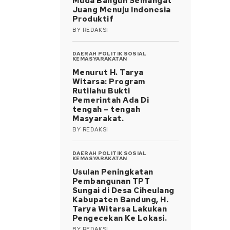
Muda Bangun Semangat
Juang Menuju Indonesia
Produktif
BY
REDAKSI
DAERAH
POLITIK
SOSIAL
KEMASYARAKATAN
Menurut H. Tarya
Witarsa: Program
Rutilahu Bukti
Pemerintah Ada Di
tengah – tengah
Masyarakat.
BY
REDAKSI
DAERAH
POLITIK
SOSIAL
KEMASYARAKATAN
Usulan Peningkatan
Pembangunan TPT
Sungai di Desa Ciheulang
Kabupaten Bandung, H.
Tarya Witarsa Lakukan
Pengecekan Ke Lokasi.
BY
REDAKSI