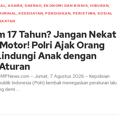
IAL
,
AGAMA
,
DAERAH
,
EKONOMI DAN BISNIS
,
HIBURAN
,
RIMINAL
,
KESEHATAN
,
PENDIDIKAN
,
PERISTIWA
,
SOSIAL
AKATAN
m 17 Tahun? Jangan Nekat
Motor! Polri Ajak Orang
Lindungi Anak dengan
 Aturan
MPNews.com – Jumat, 7 Agustus 2026 – Kepolisian
blik Indonesia (Polri) kembali menegaskan peraturan lalu
ing demi …