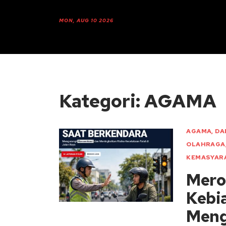
MON, AUG 10 2026
Kategori: AGAMA
AGAMA
,
DA
OLAHRAGA
KEMASYAR
Mero
Kebi
Meng