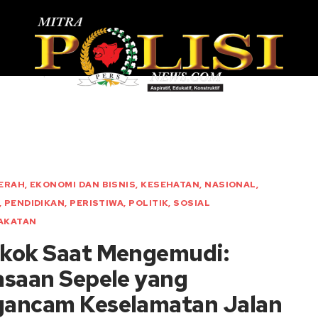
ERAH
,
EKONOMI DAN BISNIS
,
KESEHATAN
,
NASIONAL
,
,
PENDIDIKAN
,
PERISTIWA
,
POLITIK
,
SOSIAL
AKATAN
kok Saat Mengemudi:
asaan Sepele yang
ancam Keselamatan Jalan