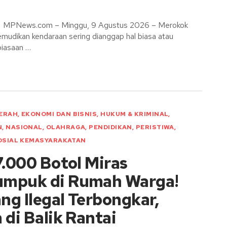
 MPNews.com – Minggu, 9 Agustus 2026 – Merokok
mudikan kendaraan sering dianggap hal biasa atau
biasaan …
ERAH
,
EKONOMI DAN BISNIS
,
HUKUM & KRIMINAL
,
N
,
NASIONAL
,
OLAHRAGA
,
PENDIDIKAN
,
PERISTIWA
,
OSIAL KEMASYARAKATAN
7.000 Botol Miras
mpuk di Rumah Warga!
g Ilegal Terbongkar,
 di Balik Rantai