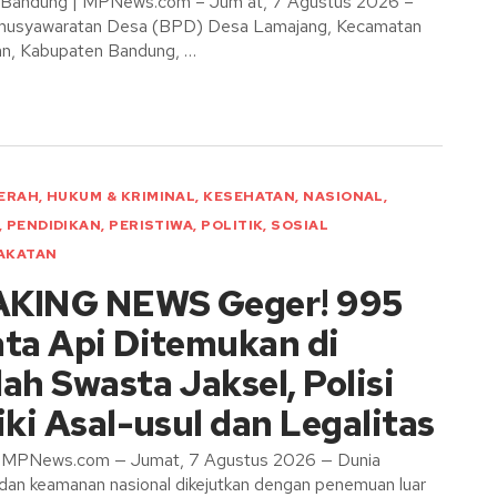
 Bandung | MPNews.com – Jum’at, 7 Agustus 2026 –
musyawaratan Desa (BPD) Desa Lamajang, Kecamatan
n, Kabupaten Bandung, …
ERAH
,
HUKUM & KRIMINAL
,
KESEHATAN
,
NASIONAL
,
,
PENDIDIKAN
,
PERISTIWA
,
POLITIK
,
SOSIAL
AKATAN
KING NEWS Geger! 995
ata Api Ditemukan di
ah Swasta Jaksel, Polisi
iki Asal-usul dan Legalitas
MPNews.com — Jumat, 7 Agustus 2026 — Dunia
 dan keamanan nasional dikejutkan dengan penemuan luar