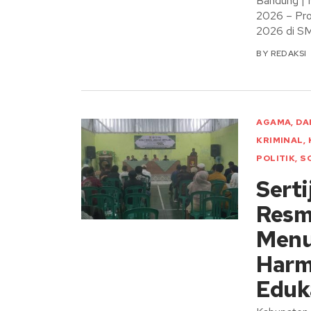
Bandung |
2026 – Pro
2026 di S
BY
REDAKSI
AGAMA
,
DA
KRIMINAL
,
POLITIK
,
S
Sert
Resmi
Menu
Harm
Eduk