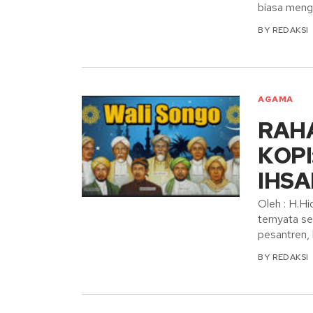
biasa menge
BY
REDAKSI
AGAMA
RAHA
KOPI
IHS
Oleh : H.Hid
ternyata se
pesantren,
BY
REDAKSI