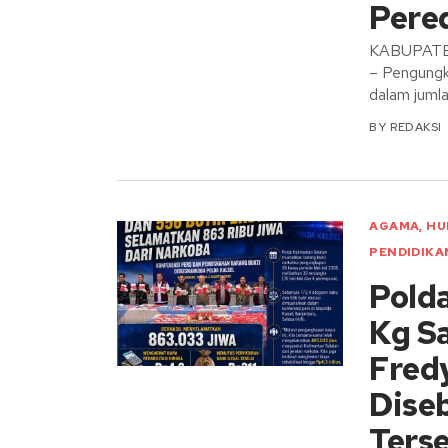
Pere
KABUPATEN
– Pengungk
dalam juml
BY
REDAKSI
AGAMA
,
HU
PENDIDIKA
Pold
Kg Sa
Fred
Diseb
Ters