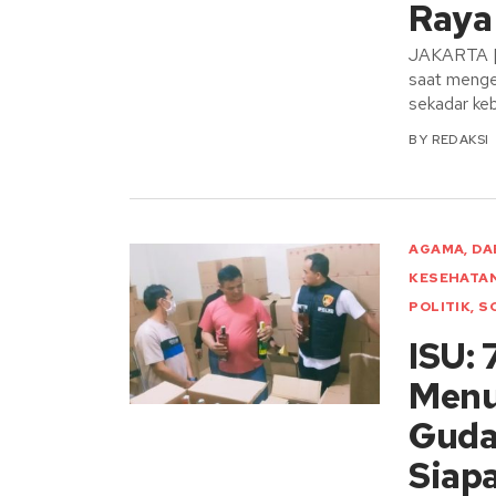
Raya
JAKARTA |
saat menge
sekadar ke
BY
REDAKSI
AGAMA
,
DA
KESEHATA
POLITIK
,
S
ISU: 
Menu
Gudan
Siapa