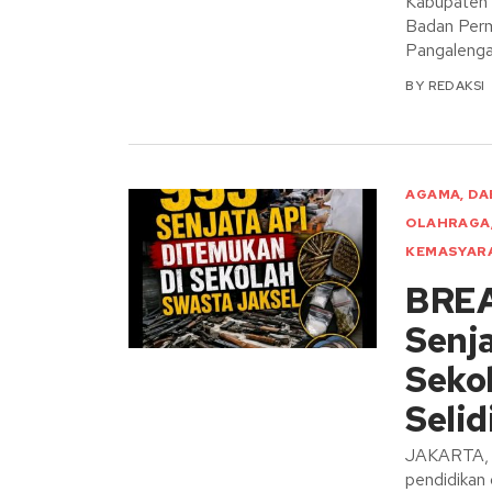
Kabupaten
Badan Per
Pangalenga
BY
REDAKSI
AGAMA
,
DA
OLAHRAGA
KEMASYAR
BREA
Senj
Sekol
Selid
JAKARTA, 
pendidikan