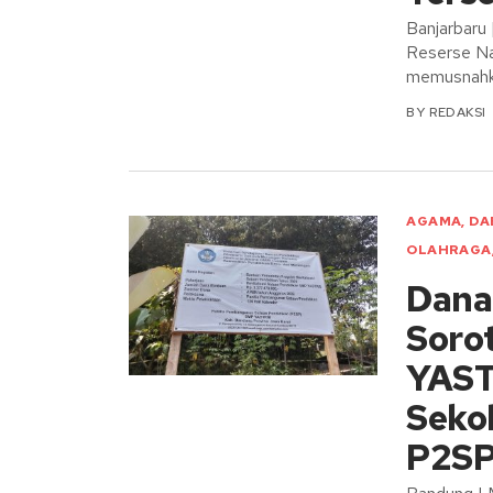
Banjarbaru
Reserse Na
memusnahka
BY
REDAKSI
AGAMA
,
DA
OLAHRAGA
Dana
Sorot
YAST
Sekol
P2SP