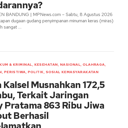
darannya?
 BANDUNG | MPNews.com – Sabtu, 8 Agustus 2026
apan dugaan gudang penyimpanan minuman keras (miras)
ah sangat …
KUM & KRIMINAL
,
KESEHATAN
,
NASIONAL
,
OLAHRAGA
,
N
,
PERISTIWA
,
POLITIK
,
SOSIAL KEMASYARAKATAN
a Kalsel Musnahkan 172,5
bu, Terkait Jaringan
y Pratama 863 Ribu Jiwa
ut Berhasil
elamatkan