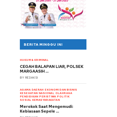
BERITA MINGGU INI
HUKUM & KRIMINAL
CEGAH BALAPAN LIAR, POLSEK
MARGAASIH …
BY
REDAKSI
AGAMA
DAERAH
EKONOMI DAN BISNIS
KESEHATAN
NASIONAL
OLAHRAGA
PENDIDIKAN
PERISTIWA
POLITIK
SOSIAL KEMASYARAKATAN
Merokok Saat Mengemudi:
Kebiasaan Sepele …