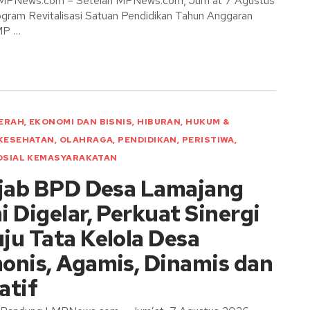
 MPNews.com – Setelah MPNews.com, Jum’at 7 Agustus
gram Revitalisasi Satuan Pendidikan Tahun Anggaran
MP …
ERAH
,
EKONOMI DAN BISNIS
,
HIBURAN
,
HUKUM &
KESEHATAN
,
OLAHRAGA
,
PENDIDIKAN
,
PERISTIWA
,
OSIAL KEMASYARAKATAN
ijab BPD Desa Lamajang
 Digelar, Perkuat Sinergi
ju Tata Kelola Desa
onis, Agamis, Dinamis dan
atif