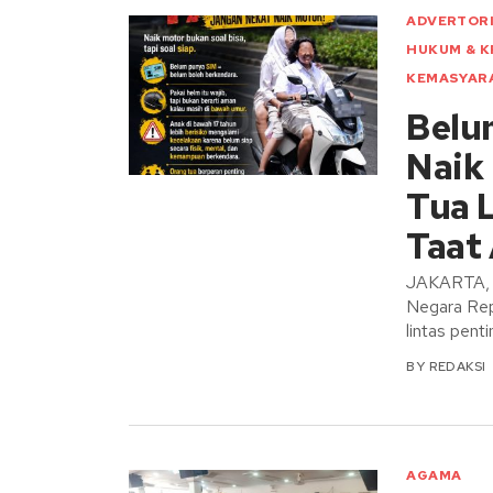
ADVERTOR
HUKUM & K
KEMASYAR
Belu
Naik 
Tua 
Taat
JAKARTA, 
Negara Repu
lintas pent
BY
REDAKSI
AGAMA