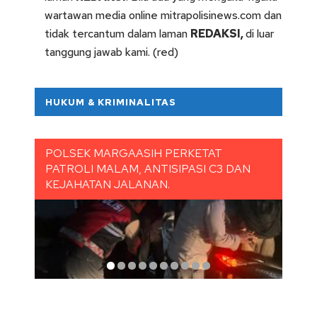
wartawan media online mitrapolisinews.com dan
tidak tercantum dalam laman
REDAKSI
,
di luar
tanggung jawab kami. (red)
HUKUM & KRIMINALITAS
POLSEK MARGAASIH PERKETAT
GAN
PATROLI MALAM, ANTISIPASI C3 DAN
MAR
KEJAHATAN JALANAN.
PEK