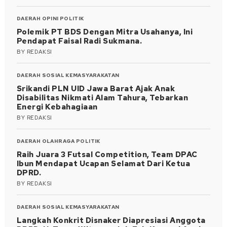
DAERAH
OPINI
POLITIK
Polemik PT BDS Dengan Mitra Usahanya, Ini
Pendapat Faisal Radi Sukmana.
BY
REDAKSI
DAERAH
SOSIAL KEMASYARAKATAN
Srikandi PLN UID Jawa Barat Ajak Anak
Disabilitas Nikmati Alam Tahura, Tebarkan
Energi Kebahagiaan
BY
REDAKSI
DAERAH
OLAHRAGA
POLITIK
Raih Juara 3 Futsal Competition, Team DPAC
Ibun Mendapat Ucapan Selamat Dari Ketua
DPRD.
BY
REDAKSI
DAERAH
SOSIAL KEMASYARAKATAN
Langkah Konkrit Disnaker Diapresiasi Anggota