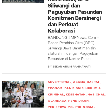
Siliwangi dan
Paguyuban Pasundan
Komitmen Bersinergi
dan Perkuat
Kolaborasi
BANDUNG Ι MPNews. Com –
Badan Pembina Citra (BPC)
Siliwangi Jawa Barat menjalin
silaturahmi dengan Paguyuban
Pasundan di Kantor Pusat …
BY
SEKAR ARUM RAHMAWATI
ADVERTORIAL
,
AGAMA
,
DAERAH
,
EKONOMI DAN BISNIS
,
HUKUM &
KRIMINAL
,
KESEHATAN
,
NASIONAL
,
OLAHRAGA
,
PENDIDIKAN
,
PERISTIWA
,
POLITIK
,
SOSIAL