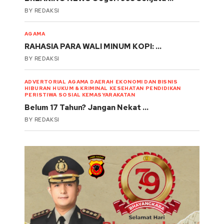
BY
REDAKSI
AGAMA
RAHASIA PARA WALI MINUM KOPI: …
BY
REDAKSI
ADVERTORIAL
AGAMA
DAERAH
EKONOMI DAN BISNIS
HIBURAN
HUKUM & KRIMINAL
KESEHATAN
PENDIDIKAN
PERISTIWA
SOSIAL KEMASYARAKATAN
Belum 17 Tahun? Jangan Nekat …
BY
REDAKSI