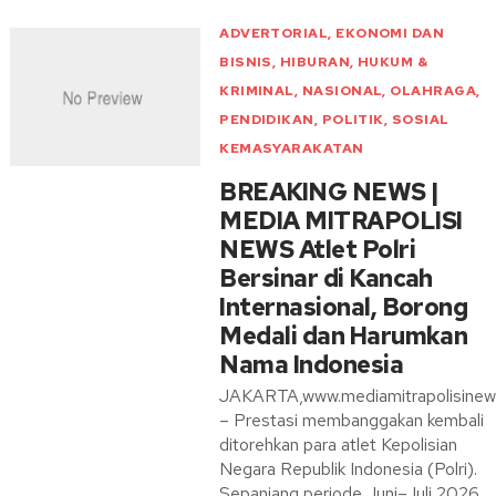
ADVERTORIAL
,
EKONOMI DAN
BISNIS
,
HIBURAN
,
HUKUM &
KRIMINAL
,
NASIONAL
,
OLAHRAGA
,
PENDIDIKAN
,
POLITIK
,
SOSIAL
KEMASYARAKATAN
BREAKING NEWS |
MEDIA MITRAPOLISI
NEWS Atlet Polri
Bersinar di Kancah
Internasional, Borong
Medali dan Harumkan
Nama Indonesia
JAKARTA,www.mediamitrapolisine
– Prestasi membanggakan kembali
ditorehkan para atlet Kepolisian
Negara Republik Indonesia (Polri).
Sepanjang periode Juni–Juli 2026,