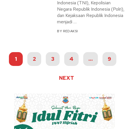
Indonesia (TNI), Kepolisian
Negara Republik Indonesia (Polri),
dan Kejaksaan Republik Indonesia
menjadi …
BY
REDAKSI
Navigasi
1
2
3
4
…
9
pos
NEXT