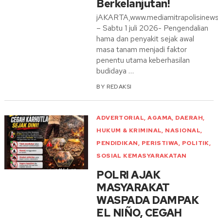
Berkelanjutan!
jAKARTA,www.mediamitrapolisinew
– Sabtu 1 juli 2026- Pengendalian
hama dan penyakit sejak awal
masa tanam menjadi faktor
penentu utama keberhasilan
budidaya …
BY
REDAKSI
ADVERTORIAL
,
AGAMA
,
DAERAH
,
HUKUM & KRIMINAL
,
NASIONAL
,
PENDIDIKAN
,
PERISTIWA
,
POLITIK
,
SOSIAL KEMASYARAKATAN
POLRI AJAK
MASYARAKAT
WASPADA DAMPAK
EL NIÑO, CEGAH