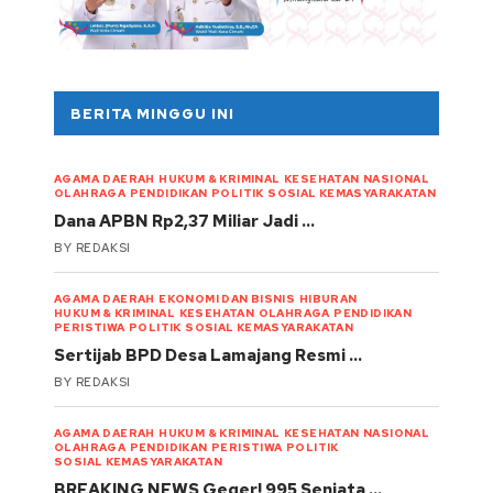
BERITA MINGGU INI
AGAMA
DAERAH
HUKUM & KRIMINAL
KESEHATAN
NASIONAL
OLAHRAGA
PENDIDIKAN
POLITIK
SOSIAL KEMASYARAKATAN
Dana APBN Rp2,37 Miliar Jadi …
BY
REDAKSI
AGAMA
DAERAH
EKONOMI DAN BISNIS
HIBURAN
HUKUM & KRIMINAL
KESEHATAN
OLAHRAGA
PENDIDIKAN
PERISTIWA
POLITIK
SOSIAL KEMASYARAKATAN
Sertijab BPD Desa Lamajang Resmi …
BY
REDAKSI
AGAMA
DAERAH
HUKUM & KRIMINAL
KESEHATAN
NASIONAL
OLAHRAGA
PENDIDIKAN
PERISTIWA
POLITIK
SOSIAL KEMASYARAKATAN
BREAKING NEWS Geger! 995 Senjata …