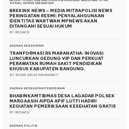
ADVERTORIAL
DAERAH
HUKUM & KRIMINAL
NASIONAL
OPINI
SOSIAL KEMASYARAKATAN
BREKINK NEWS – MEDIA MITRAPOLISI NEWS
PERINGATAN RESMI: PENYALAHGUNAAN
IDENTITAS WARTWAN MPNEWS AKAN
DITANGANI SESUAI HUKUM
BY
REDAKSI
DAERAH
KESEHATAN
TRANFORMASI RS MARANATHA: INOVASI
LUNCURKAN GEDUNG VIP DAN PERKUAT
PERAWATAN RUMAH SAKIT PENDIDIKAN
KHUSUS KABUPATEN BANDUNG.
BY
SEKAR ARUM RAHMAWATI
DAERAH
KESEHATAN
PENDIDIKAN
BHABINKAMTIBMAS DESA LAGADAR POLSEK
MARGAASIH AIPDA APIF LUTFI HADIRI
KEGIATAN PEMERIKSAAN KESEHATAN GRATIS
BY
REDAKSI
DAERAH
POLITIK