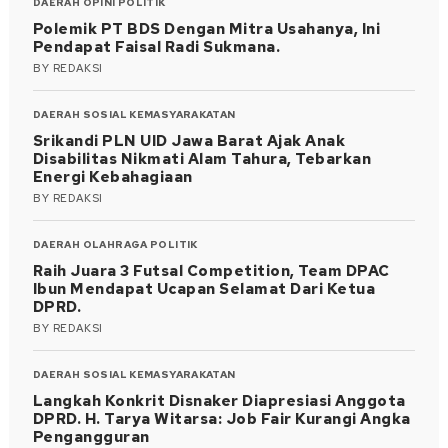
DAERAH
OPINI
POLITIK
Polemik PT BDS Dengan Mitra Usahanya, Ini
Pendapat Faisal Radi Sukmana.
BY
REDAKSI
DAERAH
SOSIAL KEMASYARAKATAN
Srikandi PLN UID Jawa Barat Ajak Anak
Disabilitas Nikmati Alam Tahura, Tebarkan
Energi Kebahagiaan
BY
REDAKSI
DAERAH
OLAHRAGA
POLITIK
Raih Juara 3 Futsal Competition, Team DPAC
Ibun Mendapat Ucapan Selamat Dari Ketua
DPRD.
BY
REDAKSI
DAERAH
SOSIAL KEMASYARAKATAN
Langkah Konkrit Disnaker Diapresiasi Anggota
DPRD. H. Tarya Witarsa: Job Fair Kurangi Angka
Pengangguran