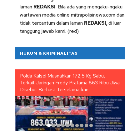
laman
REDAKSI
. Bila ada yang mengaku-ngaku
wartawan media online mitrapolisinews.com dan
tidak tercantum dalam laman
REDAKSI
,
di luar
tanggung jawab kami. (red)
HUKUM & KRIMINALITAS
Polda Kalsel Musnahkan 172,5 Kg Sabu,
INS
Terkait Jaringan Fredy Pratama 863 Ribu Jiwa
DID
Disebut Berhasil Terselamatkan
KEL
IND