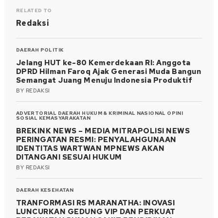
RELATED TO
Redaksi
DAERAH
POLITIK
Jelang HUT ke-80 Kemerdekaan RI: Anggota
DPRD Hilman Faroq Ajak Generasi Muda Bangun
Semangat Juang Menuju Indonesia Produktif
BY
REDAKSI
ADVERTORIAL
DAERAH
HUKUM & KRIMINAL
NASIONAL
OPINI
SOSIAL KEMASYARAKATAN
BREKINK NEWS – MEDIA MITRAPOLISI NEWS
PERINGATAN RESMI: PENYALAHGUNAAN
IDENTITAS WARTWAN MPNEWS AKAN
DITANGANI SESUAI HUKUM
BY
REDAKSI
DAERAH
KESEHATAN
TRANFORMASI RS MARANATHA: INOVASI
LUNCURKAN GEDUNG VIP DAN PERKUAT