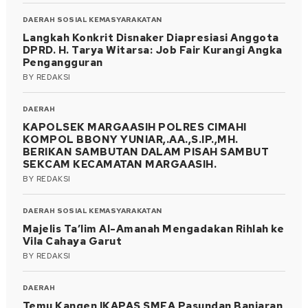
DAERAH
SOSIAL KEMASYARAKATAN
Langkah Konkrit Disnaker Diapresiasi Anggota
DPRD. H. Tarya Witarsa: Job Fair Kurangi Angka
Pengangguran
BY
REDAKSI
DAERAH
KAPOLSEK MARGAASIH POLRES CIMAHI
KOMPOL BBONY YUNIAR,.AA.,S.IP.,MH.
BERIKAN SAMBUTAN DALAM PISAH SAMBUT
SEKCAM KECAMATAN MARGAASIH.
BY
REDAKSI
DAERAH
SOSIAL KEMASYARAKATAN
Majelis Ta’lim Al-Amanah Mengadakan Rihlah ke
Vila Cahaya Garut
BY
REDAKSI
DAERAH
Temu Kangen IKAPAS SMEA Pasundan Banjaran