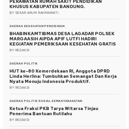
PERAWATAN RUMAH SAKIT PENDIDIKAN
KHUSUS KABUPATEN BANDUNG.
BY
SEKAR ARUM RAHMAWATI
DAERAH
KESEHATAN
PENDIDIKAN
BHABINKAMTIBMAS DESA LAGADAR POLSEK
MARGAASIH AIPDA APIF LUTFI HADIRI
KEGIATAN PEMERIKSAAN KESEHATAN GRATIS
BY
REDAKSI
DAERAH
POLITIK
HUT ke-80 Kemerdekaan RI, Anggota DPRD
Linda Herlina: Tumbuhkan Semangat Dan Kerja
Nyata Menuju Indonesia Produktif.
BY
REDAKSI
DAERAH
POLITIK
SOSIAL KEMASYARAKATAN
Ketua Fraksi PKB Tarya Witarsa Tinjau
Penerima Bantuan Rutilahu
BY
REDAKSI